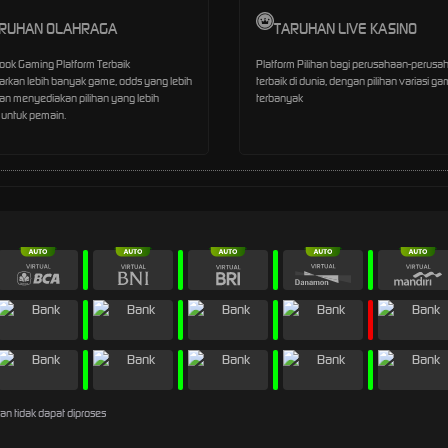
RUHAN OLAHRAGA
TARUHAN LIVE KASINO
ook Gaming Platform Terbaik
Platform Pilihan bagi perusahaan-perusa
kan lebih banyak game, odds yang lebih
terbaik di dunia, dengan pilihan variasi g
 dan menyediakan pilihan yang lebih
terbanyak
untuk pemain.
an tidak dapat diproses