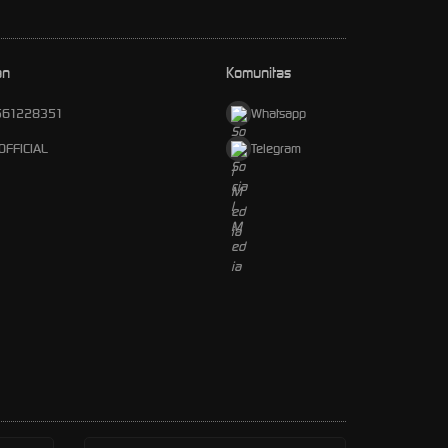
an
Komunitas
561228351
Whatsapp
FFICIAL
Telegram