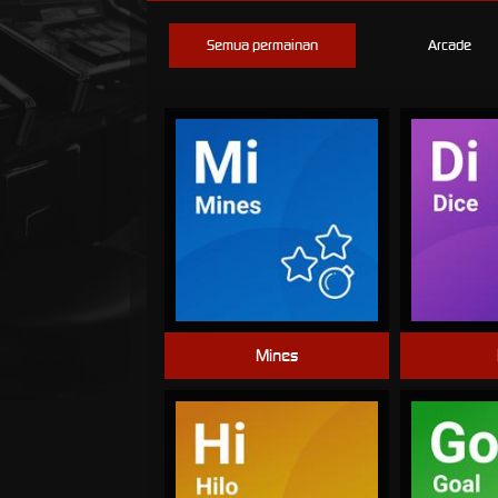
Semua permainan
Arcade
Mines