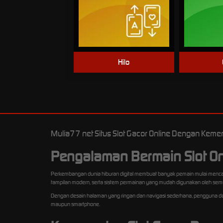
Hilo
Mulia77 net Situs Slot Gacor Online Dengan Ke
Pengalaman Bermain Slot On
Perkembangan dunia hiburan digital membuat banyak pemain mulai mencar
tampilan modern, serta sistem permainan yang mudah digunakan oleh sem
Dengan desain halaman yang ringan dan navigasi sederhana, pengguna dapa
maupun smartphone.