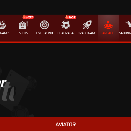
 GAMES
SLOTS
LIVE CASINO
OLAHRAGA
CRASH GAME
ARCADE
SABUNG
AVIATOR