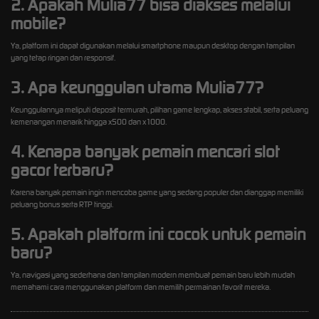
2. Apakah Mulia77 bisa diakses melalui
mobile?
Ya, platform ini dapat digunakan melalui smartphone maupun desktop dengan tampilan
yang tetap ringan dan responsif.
3. Apa keunggulan utama Mulia77?
Keunggulannya meliputi deposit termurah, pilihan game lengkap, akses stabil, serta peluang
kemenangan menarik hingga x500 dan x1000.
4. Kenapa banyak pemain mencari slot
gacor terbaru?
Karena banyak pemain ingin mencoba game yang sedang populer dan dianggap memiliki
peluang bonus serta RTP tinggi.
5. Apakah platform ini cocok untuk pemain
baru?
Ya, navigasi yang sederhana dan tampilan modern membuat pemain baru lebih mudah
memahami cara menggunakan platform dan memilih permainan favorit mereka.