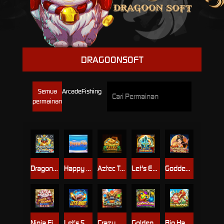
DRAGOONSOFT
Semua
Arcade
Fishing
permainan
Dragon Palace Fishing
Happy Fish
Aztec Treasure
Let's Enhance
Goddess or Crash
Ninja Fishing
Let's Shoot
Crazy Orb
Golden Zuma
Big Hammer