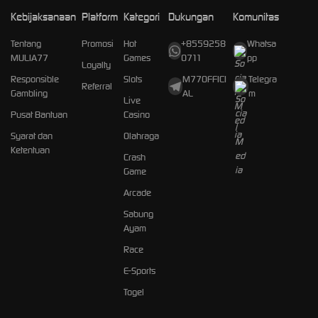
Kebijaksanaan
Platform
Kategori
Dukungan
Komunitas
Tentang
Promosi
Hot
+8559258
Whatsa
MULIA77
Games
0711
pp
Loyalty
Responsible
Slots
M77OFFICI
Telegra
Referral
Gambling
AL
m
Live
Pusat Bantuan
Casino
Syarat dan
Olahraga
Ketentuan
Crash
Game
Arcade
Sabung
Ayam
Race
E-Sports
Togel