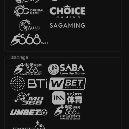
Olahraga