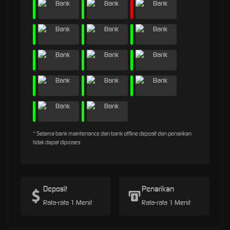
* Selama bank maintenance dan bank offline deposit dan penarikan
tidak dapat diproses
Deposit
Penarikan
Rata-rata 1 Menit
Rata-rata 1 Menit