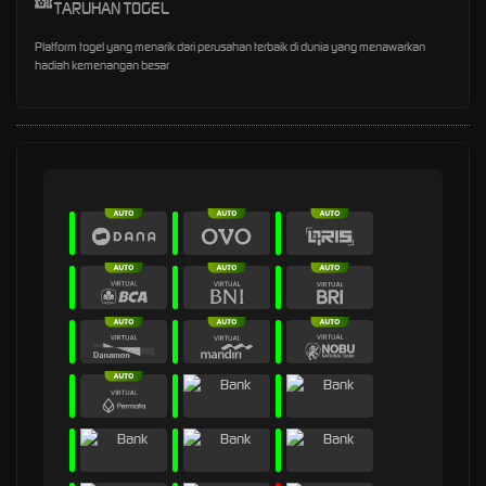
TARUHAN TOGEL
Platform togel yang menarik dari perusahan terbaik di dunia yang menawarkan
hadiah kemenangan besar