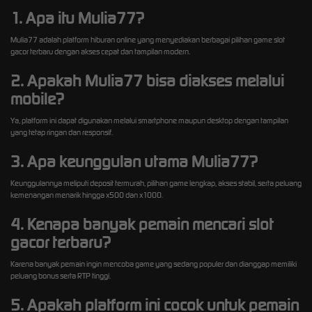
1. Apa itu Mulia77?
Mulia77 adalah platform hiburan online yang menyediakan berbagai pilihan game slot
gacor terbaru dengan akses cepat dan tampilan modern.
2. Apakah Mulia77 bisa diakses melalui
mobile?
Ya, platform ini dapat digunakan melalui smartphone maupun desktop dengan tampilan
yang tetap ringan dan responsif.
3. Apa keunggulan utama Mulia77?
Keunggulannya meliputi deposit termurah, pilihan game lengkap, akses stabil, serta peluang
kemenangan menarik hingga x500 dan x1000.
4. Kenapa banyak pemain mencari slot
gacor terbaru?
Karena banyak pemain ingin mencoba game yang sedang populer dan dianggap memiliki
peluang bonus serta RTP tinggi.
5. Apakah platform ini cocok untuk pemain