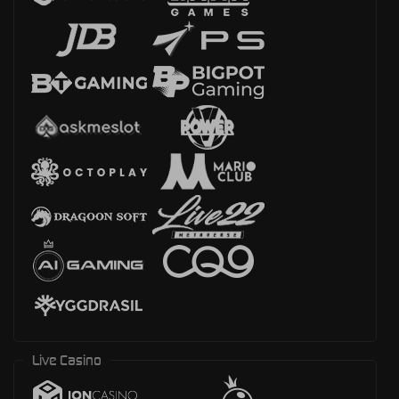
Live Casino