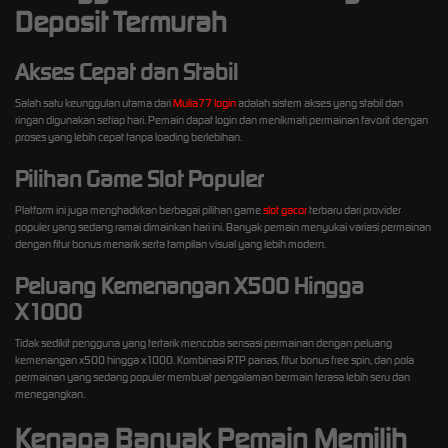
Deposit Termurah
Akses Cepat dan Stabil
Salah satu keunggulan utama dari
Mulia77 login
adalah sistem akses yang stabil dan
ringan digunakan setiap hari. Pemain dapat login dan menikmati permainan favorit dengan
proses yang lebih cepat tanpa loading berlebihan.
Pilihan Game Slot Populer
Platform ini juga menghadirkan berbagai pilihan game
slot gacor
terbaru dari provider
populer yang sedang ramai dimainkan hari ini. Banyak pemain menyukai variasi permainan
dengan fitur bonus menarik serta tampilan visual yang lebih modern.
Peluang Kemenangan X500 Hingga
X1000
Tidak sedikit pengguna yang tertarik mencoba sensasi permainan dengan peluang
kemenangan x500 hingga x1000. Kombinasi RTP panas, fitur bonus free spin, dan pola
permainan yang sedang populer membuat pengalaman bermain terasa lebih seru dan
menegangkan.
Kenapa Banyak Pemain Memilih