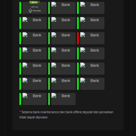
* Selama bank maintenance dan bank offline deposit dan penarikan
tidak dapat diproses