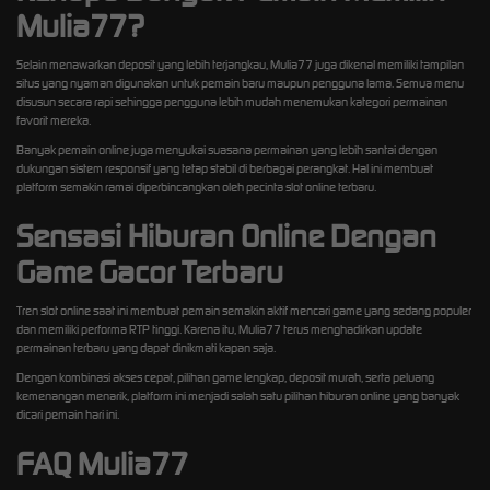
Mulia77?
Selain menawarkan deposit yang lebih terjangkau, Mulia77 juga dikenal memiliki tampilan
situs yang nyaman digunakan untuk pemain baru maupun pengguna lama. Semua menu
disusun secara rapi sehingga pengguna lebih mudah menemukan kategori permainan
favorit mereka.
Banyak pemain online juga menyukai suasana permainan yang lebih santai dengan
dukungan sistem responsif yang tetap stabil di berbagai perangkat. Hal ini membuat
platform semakin ramai diperbincangkan oleh pecinta slot online terbaru.
Sensasi Hiburan Online Dengan
Game Gacor Terbaru
Tren slot online saat ini membuat pemain semakin aktif mencari game yang sedang populer
dan memiliki performa RTP tinggi. Karena itu, Mulia77 terus menghadirkan update
permainan terbaru yang dapat dinikmati kapan saja.
Dengan kombinasi akses cepat, pilihan game lengkap, deposit murah, serta peluang
kemenangan menarik, platform ini menjadi salah satu pilihan hiburan online yang banyak
dicari pemain hari ini.
FAQ Mulia77