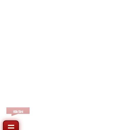
Klik Sini
☰