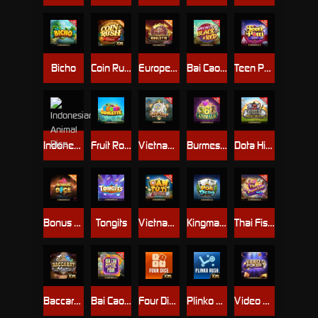
Bicho
Coin Rush Deluxe
European Roulette
Bai Cao Black & Red
Teen Patti Versus
Indonesian Animal Dice
Fruit Roulette
Vietnam Fish Prawn Crab
Burmese 6 Animals
Dota Hi-Lo
Bonus Dice
Tongits
Vietnam Rock Paper Scissors
Kingmaker Pok Deng
Thai Fish Prawn Crab GO!
Baccarat: Multi
Bai Cao Mystic Four
Four Dice
Plinko Rush
Video Poker