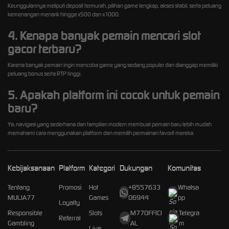
Keunggulannya meliputi deposit termurah, pilihan game lengkap, akses stabil, serta peluang
kemenangan menarik hingga x500 dan x1000.
4. Kenapa banyak pemain mencari slot
gacor terbaru?
Karena banyak pemain ingin mencoba game yang sedang populer dan dianggap memiliki
peluang bonus serta RTP tinggi.
5. Apakah platform ini cocok untuk pemain
baru?
Ya, navigasi yang sederhana dan tampilan modern membuat pemain baru lebih mudah
memahami cara menggunakan platform dan memilih permainan favorit mereka.
Kebijaksanaan
Platform
Kategori
Dukungan
Komunitas
Tentang
Promosi
Hot
+8557633
Whatsa
MULIA77
Games
06944
pp
Loyalty
Responsible
Slots
M77OFFICI
Telegra
Referral
Gambling
AL
m
Live