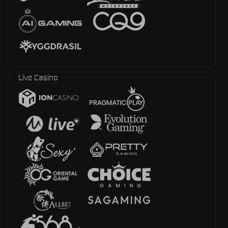
Live Casino