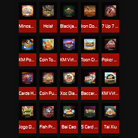
Minesweeper
Heist
Blackjack
Iron Dome
7 Up 7 Down
KM Power Ball
Coin Toss
KM Virtual Greyhound Racing
Toon Crash
Poker Roulette
Cards Hi Lo
Coin Pusher
Xoc Dia Lightning
Baccarat: Swipe
KM Virtual Horse Racing
Jogo De Bozo
Fish Prawn Crab 2
Bai Cao
5 Card Poker
Tai Xiu