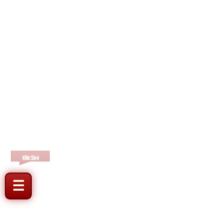
Klik Sini
☰