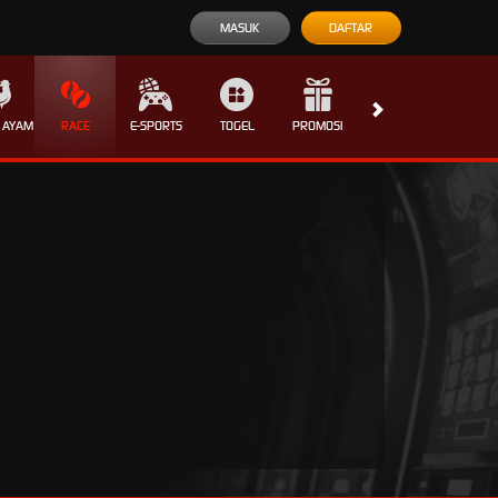
MASUK
DAFTAR
 AYAM
RACE
E-SPORTS
TOGEL
PROMOSI