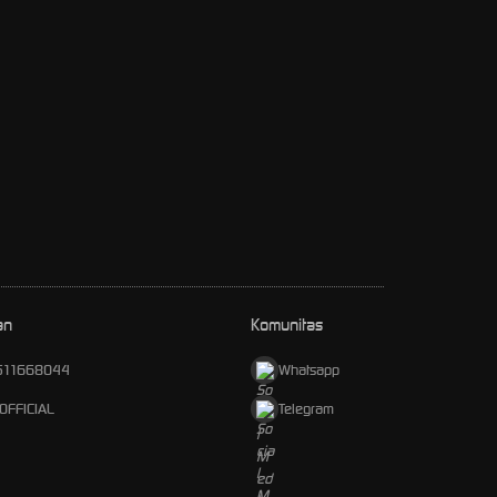
an
Komunitas
511668044
Whatsapp
FFICIAL
Telegram