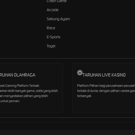
Crash Game
Arcade
Sabung Ayam
Race
E-Sports
Togel
RUHAN OLAHRAGA
TARUHAN LIVE KASINO
ook Gaming Platform Terbaik
Platform Pilihan bagi perusahaan-perusa
kan lebih banyak game, odds yang lebih
terbaik di dunia, dengan pilihan variasi g
 dan menyediakan pilihan yang lebih
terbanyak
untuk pemain.