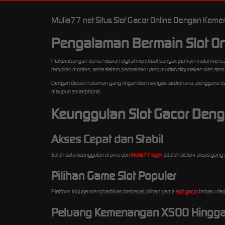
Mulia77 net Situs Slot Gacor Online Dengan Ke
Pengalaman Bermain Slot On
Perkembangan dunia hiburan digital membuat banyak pemain mulai mencar
tampilan modern, serta sistem permainan yang mudah digunakan oleh sem
Dengan desain halaman yang ringan dan navigasi sederhana, pengguna dapa
maupun smartphone.
Keunggulan Slot Gacor Deng
Akses Cepat dan Stabil
Salah satu keunggulan utama dari
Mulia77 login
adalah sistem akses yang s
Pilihan Game Slot Populer
Platform ini juga menghadirkan berbagai pilihan game
slot gacor
terbaru dar
Peluang Kemenangan X500 Hingg