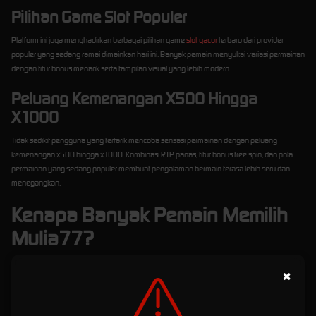
Pilihan Game Slot Populer
Platform ini juga menghadirkan berbagai pilihan game
slot gacor
terbaru dari provider
populer yang sedang ramai dimainkan hari ini. Banyak pemain menyukai variasi permainan
dengan fitur bonus menarik serta tampilan visual yang lebih modern.
Peluang Kemenangan X500 Hingga
X1000
Tidak sedikit pengguna yang tertarik mencoba sensasi permainan dengan peluang
kemenangan x500 hingga x1000. Kombinasi RTP panas, fitur bonus free spin, dan pola
permainan yang sedang populer membuat pengalaman bermain terasa lebih seru dan
menegangkan.
Kenapa Banyak Pemain Memilih
Mulia77?
Selain menawarkan deposit yang lebih terjangkau, Mulia77 juga dikenal memiliki tampilan
×
situs yang nyaman digunakan untuk pemain baru maupun pengguna lama. Semua menu
disusun secara rapi sehingga pengguna lebih mudah menemukan kategori permainan
favorit mereka.