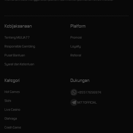
Kebijaksanaan
Platform
Tentang MULIA77
Promosi
Responsible Gambling
Loyalty
Pusat Bantuan
Referral
Syarat dan Ketentuan
Kategori
Dukungan
Hot Games
+85517656974
Slots
M77OFFICIAL
Live Casino
Olahraga
Crash Game