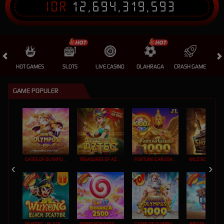
IDR
12,694,319,593
HOT GAMES
SLOTS
LIVE CASINO
OLAHRAGA
CRASH GAME
A
GAME POPULER
GATES OF OLYMPUS POP
TREASURES OF AZTEC
FORTUNE GARUDA 1000
WUKONG - BLACK SCATTER
SWEET BONANZA 2500
GATES OF OLYMPUS 1000
PIRATE QUEST 1