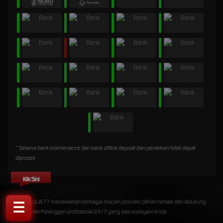
* Selama bank maintenance dan bank offline deposit dan penarikan tidak dapat
diproses
Klik Sini
©2026 MULIA77 menawarkan berbagai macam provider pilihan terbaik dan didukung
☰
oleh Layanan Pelanggan profesional 24/7 yang siap melayani Anda.