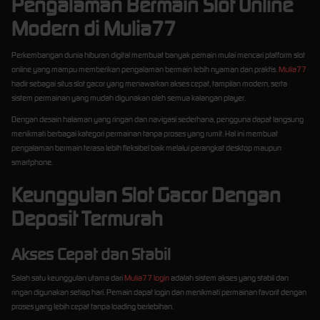
Pengalaman Bermain Slot Online
Modern di Mulia77
Perkembangan dunia hiburan digital membuat banyak pemain mulai mencari platform slot
online yang mampu memberikan pengalaman bermain lebih nyaman dan praktis.
Mulia77
hadir sebagai situs slot gacor yang menawarkan akses cepat, tampilan modern, serta
sistem permainan yang mudah digunakan oleh semua kalangan player.
Dengan desain halaman yang ringan dan navigasi sederhana, pengguna dapat langsung
menikmati berbagai kategori permainan tanpa proses yang rumit. Hal ini membuat
pengalaman bermain terasa lebih fleksibel baik melalui perangkat desktop maupun
smartphone.
Keunggulan Slot Gacor Dengan
Deposit Termurah
Akses Cepat dan Stabil
Salah satu keunggulan utama dari
Mulia77 login
adalah sistem akses yang stabil dan
ringan digunakan setiap hari. Pemain dapat login dan menikmati permainan favorit dengan
proses yang lebih cepat tanpa loading berlebihan.