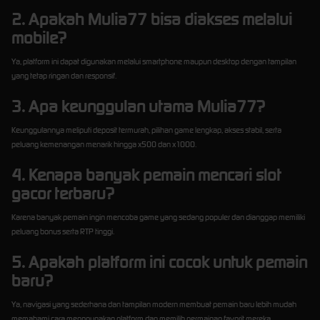
2. Apakah Mulia77 bisa diakses melalui
mobile?
Ya, platform ini dapat digunakan melalui smartphone maupun desktop dengan tampilan
yang tetap ringan dan responsif.
3. Apa keunggulan utama Mulia77?
Keunggulannya meliputi deposit termurah, pilihan game lengkap, akses stabil, serta
peluang kemenangan menarik hingga x500 dan x1000.
4. Kenapa banyak pemain mencari slot
gacor terbaru?
Karena banyak pemain ingin mencoba game yang sedang populer dan dianggap memiliki
peluang bonus serta RTP tinggi.
5. Apakah platform ini cocok untuk pemain
baru?
Ya, navigasi yang sederhana dan tampilan modern membuat pemain baru lebih mudah
memahami cara menggunakan platform dan memilih permainan favorit mereka.