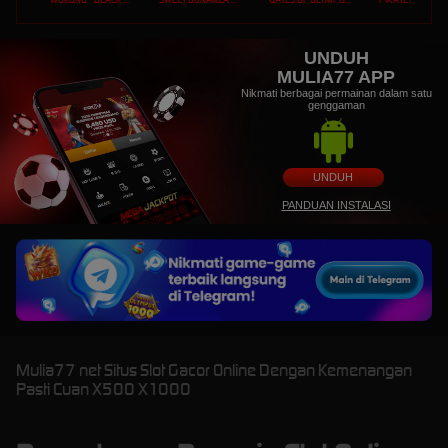
UNDUH
MULIA77 APP
Nikmati berbagai permainan dalam satu
genggaman
UNDUH
PANDUAN INSTALASI
Mulia77 net Situs Slot Gacor Online Dengan Kemenangan
Pasti Cuan X500 X1000