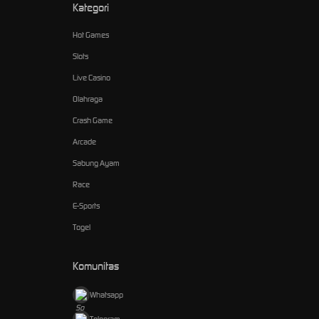
Kategori
Hot Games
Slots
Live Casino
Olahraga
Crash Game
Arcade
Sabung Ayam
Race
E-Sports
Togel
Komunitas
Whatsapp
Telegram