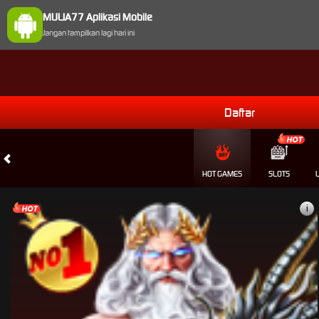
MULIA77 Aplikasi Mobile
Jangan tampilkan lagi hari ini
Daftar
HOT GAMES
SLOTS
i