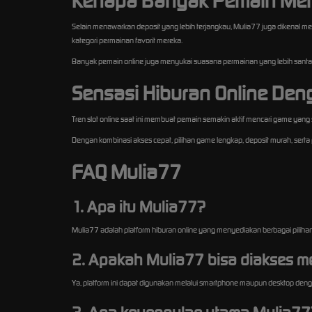
Kenapa Banyak Pemain Mem
Selain menawarkan deposit yang lebih terjangkau, Mulia77 juga dikenal
kategori permainan favorit mereka.
Banyak pemain online juga menyukai suasana permainan yang lebih santai de
Sensasi Hiburan Online Den
Tren slot online saat ini membuat pemain semakin aktif mencari game yang 
Dengan kombinasi akses cepat, pilihan game lengkap, deposit murah, serta p
FAQ Mulia77
1. Apa itu Mulia77?
Mulia77 adalah platform hiburan online yang menyediakan berbagai piliha
2. Apakah Mulia77 bisa diakses me
Ya, platform ini dapat digunakan melalui smartphone maupun desktop denga