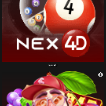
Nex4D
i