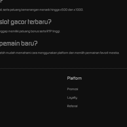
?
abil, serta peluang kemenangan menarik hingga x500 dan x1000.
lot gacor terbaru?
gap memiliki peluang bonus serta RTP tinggi.
k pemain baru?
lebih mudah memahami cara menggunakan platform dan memilih permainan favorit mereka.
Platform
Promosi
Loyalty
Referral