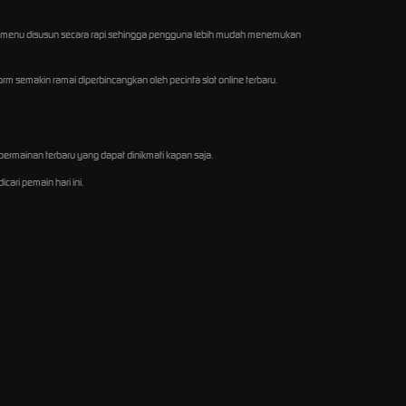
ua menu disusun secara rapi sehingga pengguna lebih mudah menemukan
m semakin ramai diperbincangkan oleh pecinta slot online terbaru.
permainan terbaru yang dapat dinikmati kapan saja.
ari pemain hari ini.