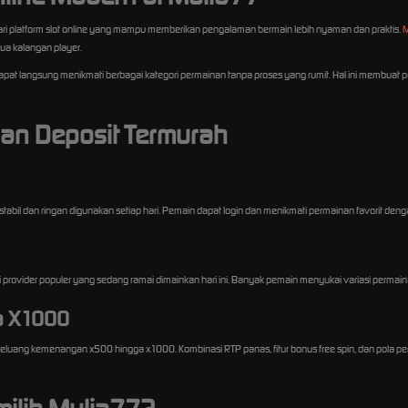
i platform slot online yang mampu memberikan pengalaman bermain lebih nyaman dan praktis.
M
ua kalangan player.
t langsung menikmati berbagai kategori permainan tanpa proses yang rumit. Hal ini membuat pen
an Deposit Termurah
tabil dan ringan digunakan setiap hari. Pemain dapat login dan menikmati permainan favorit denga
i provider populer yang sedang ramai dimainkan hari ini. Banyak pemain menyukai variasi permain
a X1000
peluang kemenangan x500 hingga x1000. Kombinasi RTP panas, fitur bonus free spin, dan pola