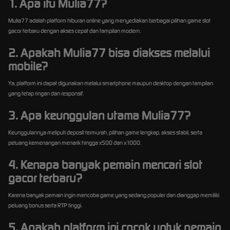
1. Apa itu Mulia77?
Mulia77 adalah platform hiburan online yang menyediakan berbagai pilihan game slot
gacor terbaru dengan akses cepat dan tampilan modern.
2. Apakah Mulia77 bisa diakses melalui
mobile?
Ya, platform ini dapat digunakan melalui smartphone maupun desktop dengan tampilan
yang tetap ringan dan responsif.
3. Apa keunggulan utama Mulia77?
Keunggulannya meliputi deposit termurah, pilihan game lengkap, akses stabil, serta
peluang kemenangan menarik hingga x500 dan x1000.
4. Kenapa banyak pemain mencari slot
gacor terbaru?
Karena banyak pemain ingin mencoba game yang sedang populer dan dianggap memiliki
peluang bonus serta RTP tinggi.
5. Apakah platform ini cocok untuk pemain