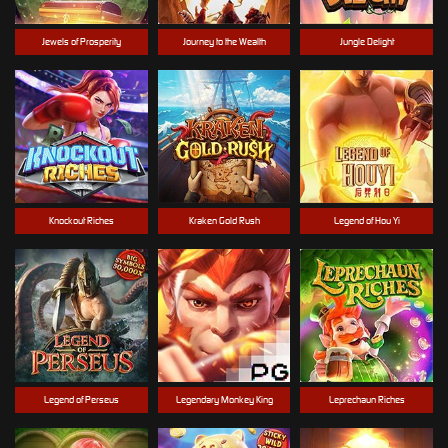
Jewels of Prosperity
Journey to the Wealth
Jungle Delight
Knockout Riches
Kraken Gold Rush
Legend of Hou Yi
Legend of Perseus
Legendary Monkey King
Leprechaun Riches