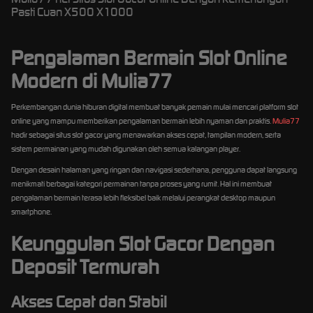
Pasti Cuan X500 X1000
Pengalaman Bermain Slot Online
Modern di Mulia77
Perkembangan dunia hiburan digital membuat banyak pemain mulai mencari platform slot
online yang mampu memberikan pengalaman bermain lebih nyaman dan praktis.
Mulia77
hadir sebagai situs slot gacor yang menawarkan akses cepat, tampilan modern, serta
sistem permainan yang mudah digunakan oleh semua kalangan player.
Dengan desain halaman yang ringan dan navigasi sederhana, pengguna dapat langsung
menikmati berbagai kategori permainan tanpa proses yang rumit. Hal ini membuat
pengalaman bermain terasa lebih fleksibel baik melalui perangkat desktop maupun
smartphone.
Keunggulan Slot Gacor Dengan
Deposit Termurah
Akses Cepat dan Stabil