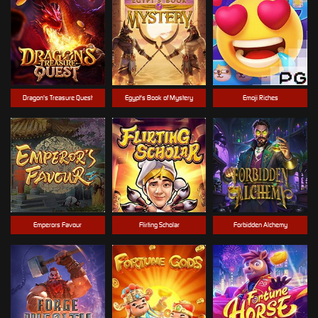
Dragon's Treasure Quest
Egypt's Book of Mystery
Emoji Riches
Emperors Favour
Flirting Scholar
Forbidden Alchemy