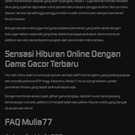
Selain menawarkan deposit yang lebih terjangkau, Mulia77 juga dikenal memiliki tampilan
situs yang nyaman digunakan untuk pemain baru maupun pengguna lama. Semua menu
disusun secara rapi sehingga pengguna lebih mudah menemukan kategori permainan
favorit mereka.
Banyak pemain online juga menyukai suasana permainan yang lebih santai dengan
dukungan sistem responsif yang tetap stabil di berbagai perangkat. Hal ini membuat
platform semakin ramai diperbincangkan oleh pecinta slot online terbaru.
Sensasi Hiburan Online Dengan
Game Gacor Terbaru
Tren slot online saat ini membuat pemain semakin aktif mencari game yang sedang populer
dan memiliki performa RTP tinggi. Karena itu, Mulia77 terus menghadirkan update
permainan terbaru yang dapat dinikmati kapan saja.
Dengan kombinasi akses cepat, pilihan game lengkap, deposit murah, serta peluang
kemenangan menarik, platform ini menjadi salah satu pilihan hiburan online yang banyak
dicari pemain hari ini.
FAQ Mulia77