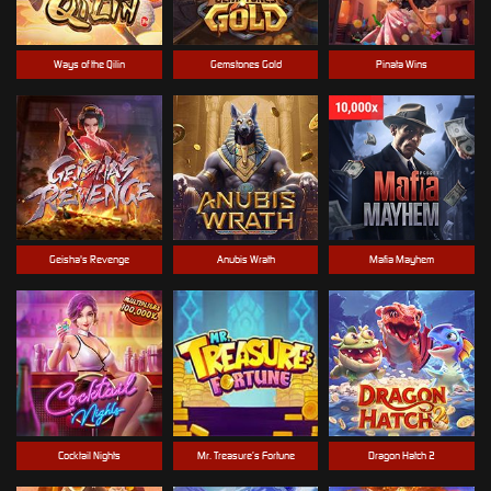
Ways of the Qilin
Gemstones Gold
Pinata Wins
Geisha's Revenge
Anubis Wrath
Mafia Mayhem
Cocktail Nights
Mr. Treasure’s Fortune
Dragon Hatch 2