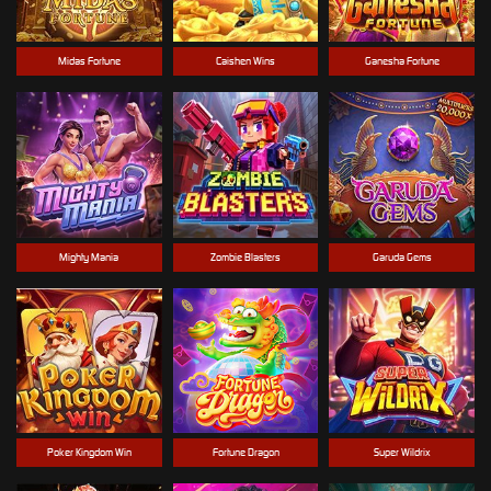
Midas Fortune
Caishen Wins
Ganesha Fortune
Mighty Mania
Zombie Blasters
Garuda Gems
Poker Kingdom Win
Fortune Dragon
Super Wildrix