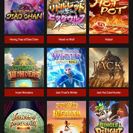
Honey Trap of Diao Chan
Hood vs Wolf
Hotpot
Incan Wonders
Jack Frost's Winter
Jack the Giant Hunter